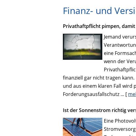
Finanz- und Ver
Privathaftpflicht pimpen, dami
Jemand verurs
Verantwortung
eine Formsach
wenn der Veru
Privathaftpfl
finanziell gar nicht tragen kan
und aus einem klaren Fall wird 
Forderungsausfallschutz ...
[
me
Ist der Sonnenstrom richtig ver
Eine Photovolt
Stromversorgu