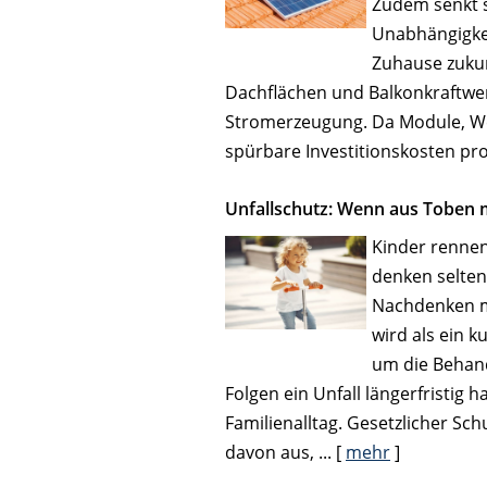
Zudem senkt s
Unabhängigke
Zuhause zukun
Dachflächen und Balkonkraftwer
Stromerzeugung. Da Module, We
spürbare Investitionskosten pro
Unfallschutz: Wenn aus Toben m
Kinder rennen
denken selten 
Nachdenken m
wird als ein 
um die Behand
Folgen ein Unfall längerfristig 
Familienalltag. Gesetzlicher Sch
davon aus, ...
[
mehr
]